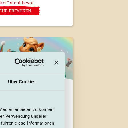
ker" steht bevor.
EHR ERFAHREN
Über Cookies
nfang bei Hofis
ember versüßen wir allen
n ersten Schultag: Kommt mit
 Medien anbieten zu können
te vorbei und holt euch ein
hrer Verwendung unserer
tenloses Eis! 🍦
 führen diese Informationen