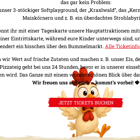
das gar kein Problem:
nser 3-stöckiger Softplayground, der „Kraxlwald“, das „Kern
Maiskörnern und z. B. ein überdachtes Strohlabyri
önnt ihr mit einer Tageskarte unsere Hauptattraktionen mit
iner Eintrittskarte, während eure Kinder unterwegs sind, u
lendert ein bisschen über den Bummelmarkt.
Alle Ticketinfo
 wir Wert auf frische Zutaten und machen z. B. unser Eis, 
r Pizzateig geht bei uns 24 Stunden, bevor er in unserer einse
n wird. Das Ganze mit einem wunderschönen Blick über das
Wir freuen uns auf euch – kommt’s vorbei! 🍓
JETZT TICKETS BUCHEN