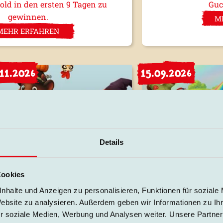
ld in den ersten 9 Tagen zu
Guc
gewinnen.
M
MEHR ERFAHREN
.11.2026
15.09.2026
Details
Reich der Kürbisse"
Schula
erns größte Kürbisausstellung?
Am 15. Sept
Cookies
 bei Hofis einzieht, verwandelt
Schulkindern de
nhalte und Anzeigen zu personalisieren, Funktionen für soziale
Erlebnispark in ein buntes
eurer Schultü
Website zu analysieren. Außerdem geben wir Informationen zu I
Kürbisparadies.
kos
r soziale Medien, Werbung und Analysen weiter. Unsere Partner