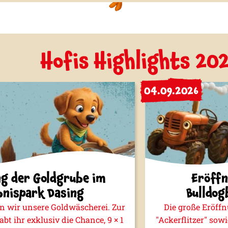
Hofis Highlights 20
04.09.2026
g der Goldgrube im
Eröffn
bnispark Dasing
Bulldog
en wir unsere Goldwäscherei. Zur
Die große Eröff
abt ihr exklusiv die Chance, 9 × 1
"Ackerflitzer" sow