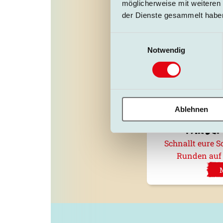
möglicherweise mit weiteren
der Dienste gesammelt habe
Einwilligungsauswahl
20.11.2026 - 15
Notwendig
Ablehnen
Winter
Schnallt eure S
Runden auf 