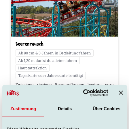
Beerenrausch
Ab 90 cm & 3 Jahren in Begleitung fahren
Ab 1,20 m darfst du alleine fahren
Hauptattraktion
Tageskarte oder Jahreskarte benötigt
Zwischen riesigen Beerenpflanzen beginnt eure
Reise. Ab durch die Marmeladenfabrik, rein ins
Pflückkörbchen – und im „Beerenblitz &
Donnerkirsch!“ wieder hinaus!
Zustimmung
Details
Über Cookies
WEITERE DETAILS