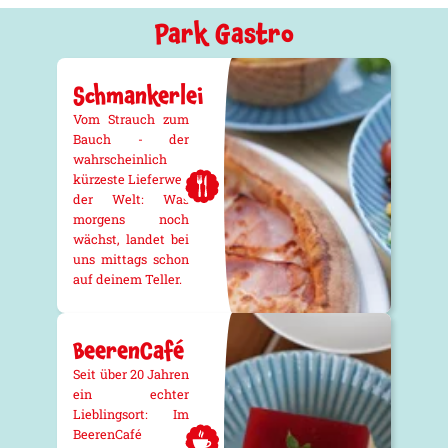
Park Gastro
Schmankerlei
Vom Strauch zum
Bauch - der
wahrscheinlich
kürzeste Lieferweg
der Welt: Was
morgens noch
wächst, landet bei
uns mittags schon
auf deinem Teller.
BeerenCafé
Seit über 20 Jahren
ein echter
Lieblingsort: Im
BeerenCafé