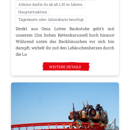
Alleine darfst du ab ab 1,30 m fahren
Hauptattraktion
Tageskarte oder Jahreskarte benötigt
Direkt aus Oma Lottes Backstube geht’s mit
unserem 12m hohen Kettenkarussell hoch hinaus!
Während unten das Backhäuschen vor sich hin
dampft, wirbelt ihr mit den Lebkuchenherzen durch
die Lu
WEITERE DETAILS