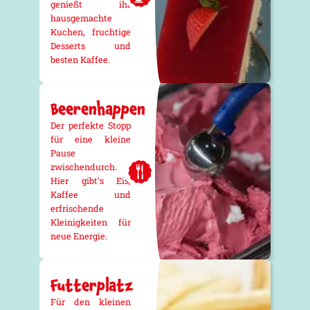
genießt ihr
hausgemachte
Kuchen, fruchtige
Desserts und
besten Kaffee.
Beerenhappen
Der perfekte Stopp
für eine kleine
Pause
zwischendurch.
Hier gibt’s Eis,
Kaffee und
erfrischende
Kleinigkeiten für
neue Energie.
Futterplatz
Für den kleinen