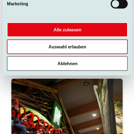
Marketing
Ab 1,20 m darfst du alleine fahren
Hauptattraktion
Tageskarte oder Jahreskarte benötigt
Steigt ein und lasst euch ordentlich durchwirbeln! In
Alle zulassen
dieser verrückten Honigschleuder dreht sich alles –
und ein freches Huhn hat sich hier auch noch
Auswahl erlauben
verirrt- so eine Honigschleuder-Ei!
WEITERE DETAILS
Ablehnen