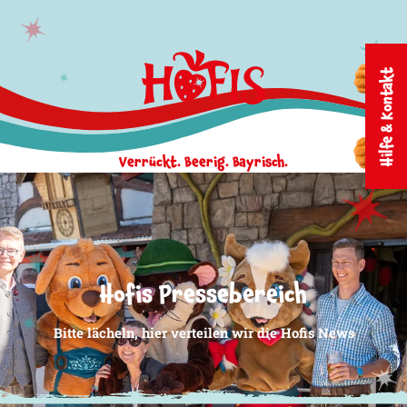
Zum Inhalt springen
Hilfe & Kontakt
Verrückt. Beerig. Bayrisch.
Hofis Pressebereich
Bitte lächeln, hier verteilen wir die Hofis News