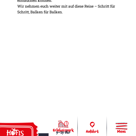
eintauchen können.
Wir nehmen euch weiter mit auf diese Reise – Schritt für
Schritt, Balken für Balken.
Hauptnaviga
Erlebnispark
Anfahrt
Menü
9–19 Uhr
Hofis Tickets