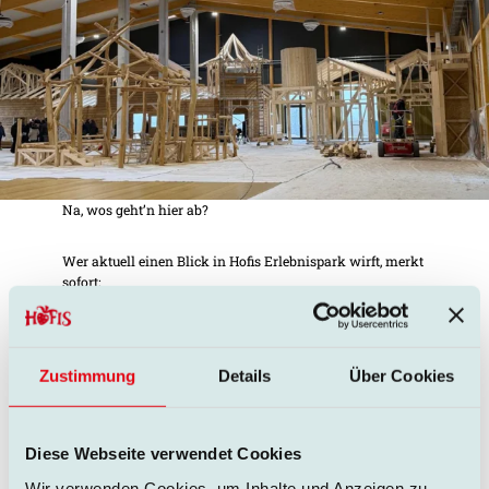
Na, wos geht’n hier ab?
Wer aktuell einen Blick in Hofis Erlebnispark wirft, merkt
sofort:
Hier passiert gerade ganz schön viel – und zwar von
innen heraus.
Der Innenausbau ist in vollem Gange und das Herzstück
Zustimmung
Details
Über Cookies
dieser Phase sind ganz klar die
Holzarbeiten
. Überall
entstehen Ständerwerke, Bodenbeläge werden verlegt und
die ersten Strukturen nehmen sichtbar Form an. Die
Hütten für die Gastronomie sowie die
Diese Webseite verwendet Cookies
Geburtstagshäuschen stehen bereits als
Rohkonstruktionen und lassen schon jetzt erahnen, wie
Wir verwenden Cookies, um Inhalte und Anzeigen zu