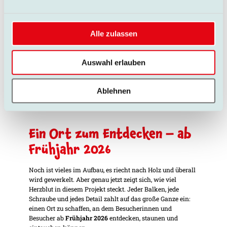
die erst auf den zweiten Blick auffallen – und genau dort
wirken.
Kleine Nischen, die bewusst fürs Storytelling genutzt
Alle zulassen
werden. Toiletten, die aussehen wie ein Hühnerstall.
Fahrgeschäfte im Innenbereich, die dem Hofis-Motto treu
bleiben. Überall begegnet man
alter und neuer
Auswahl erlauben
Bauerngeschichte
, die nicht erklärt, sondern erlebt werden
will.
Hier entsteht kein klassischer Freizeitpark, sondern eine
Ablehnen
Erlebniswelt, die Geschichten erzählt – von früher, von
heute und von dem, was Hofis ausmacht.
Ein Ort zum Entdecken – ab
Frühjahr 2026
Noch ist vieles im Aufbau, es riecht nach Holz und überall
wird gewerkelt. Aber genau jetzt zeigt sich, wie viel
Herzblut in diesem Projekt steckt. Jeder Balken, jede
Schraube und jedes Detail zahlt auf das große Ganze ein:
einen Ort zu schaffen, an dem Besucherinnen und
Besucher ab
Frühjahr 2026
entdecken, staunen und